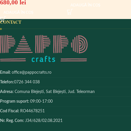
680,00
lei
ADAUGĂ ÎN COȘ
ADAUGĂ ÎN COȘ
CONTACT
Email:
office@pappocrafts.ro
Telefon:
0726 344 038
Adresa:
Comuna Blejești, Sat Blejești, Jud. Teleorman
Program suport:
09:00-17:00
Cod Fiscal:
RO44678251
Nr. Reg. Com:
J34/628/02.08.2021