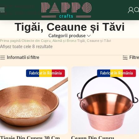
Skip to navigation
Skip to main content
Tigăi, Ceaune și Tăvi
Categorii produse
Prima pagină
Obiecte din Cupru, Alamă și Bronz
Tigăi, Ceaune și Tăvi
Afișez toate cele 8 rezultate
Informatii si filtre
Filtre
Fabricat în România
Fabricat în România
Tigaie Din Cupru 30 Cm
Ceaun Din Cupru