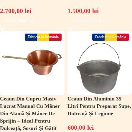
2.700,00
lei
1.500,00
lei
ADAUGĂ ÎN COȘ
ADAUGĂ ÎN COȘ
Fabricat în România
Fabricat în România
Ceaun Din Cupru Masiv
Ceaun Din Aluminiu 35
Lucrat Manual Cu Mâner
Litri Pentru Preparat Supe,
Din Alamă Și Mâner De
Dulceață Și Legume
Sprijin – Ideal Pentru
600,00
lei
Dulceață, Sosuri Și Gătit