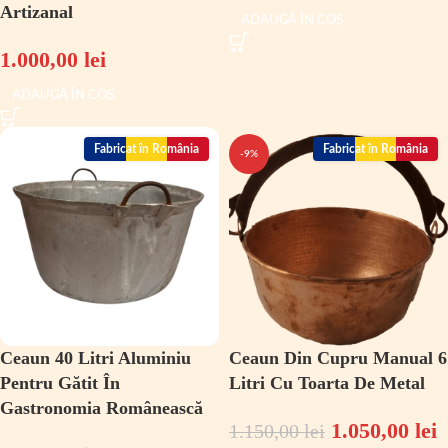
Artizanal
ADAUGĂ ÎN COȘ
1.000,00
lei
ADAUGĂ ÎN COȘ
Fabricat în România
Fabricat în România
-9%
Ceaun 40 Litri Aluminiu
Ceaun Din Cupru Manual 6
Pentru Gătit În
Litri Cu Toarta De Metal
Gastronomia Românească
1.050,00
lei
1.150,00
lei