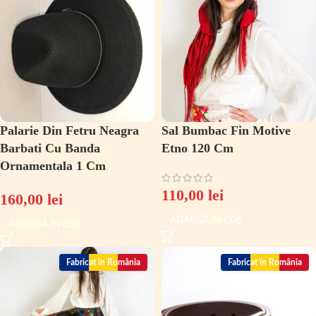
Palarie Din Fetru Neagra
Sal Bumbac Fin Motive
Barbati Cu Banda
Etno 120 Cm
Ornamentala 1 Cm
110,00
lei
160,00
lei
ADAUGĂ ÎN COȘ
ADAUGĂ ÎN COȘ
Fabricat în România
Fabricat în România