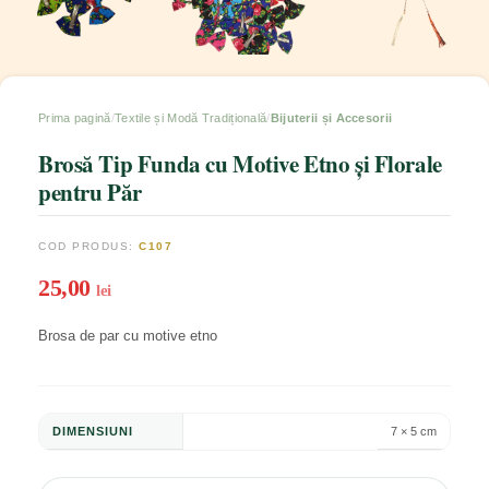
Prima pagină
Textile și Modă Tradițională
Bijuterii și Accesorii
Brosă Tip Funda cu Motive Etno și Florale
pentru Păr
COD PRODUS:
C107
25,00
lei
Brosa de par cu motive etno
DIMENSIUNI
7 × 5 cm