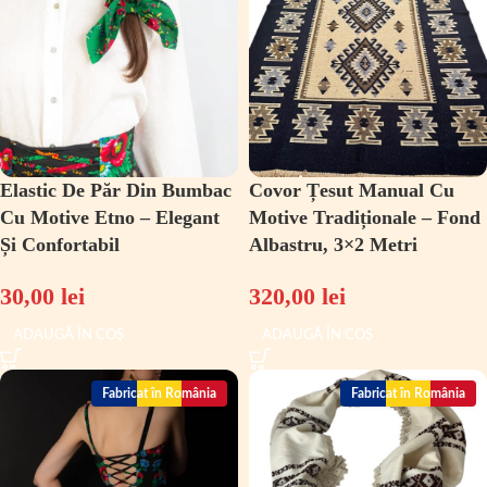
Elastic De Păr Din Bumbac
Covor Țesut Manual Cu
Cu Motive Etno – Elegant
Motive Tradiționale – Fond
Și Confortabil
Albastru, 3×2 Metri
30,00
lei
320,00
lei
ADAUGĂ ÎN COȘ
ADAUGĂ ÎN COȘ
Fabricat în România
Fabricat în România