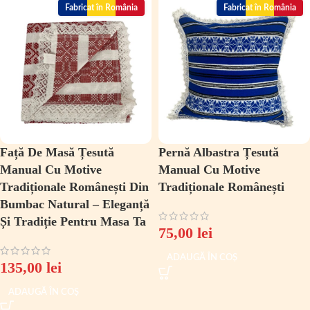
Fabricat în România
Fabricat în România
Față De Masă Țesută
Pernă Albastra Țesută
Manual Cu Motive
Manual Cu Motive
Tradiționale Românești Din
Tradiționale Românești
Bumbac Natural – Eleganță
Și Tradiție Pentru Masa Ta
75,00
lei
ADAUGĂ ÎN COȘ
135,00
lei
ADAUGĂ ÎN COȘ