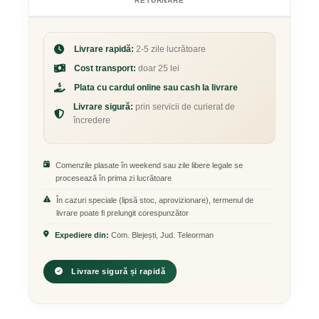
RETURNARE
Livrare rapidă:
2-5 zile lucrătoare
Cost transport:
doar 25 lei
Plata cu cardul online sau cash la livrare
Livrare sigură:
prin servicii de curierat de
încredere
Comenzile plasate în weekend sau zile libere legale se
procesează în prima zi lucrătoare
În cazuri speciale (lipsă stoc, aprovizionare), termenul de
livrare poate fi prelungit corespunzător
Expediere din:
Com. Blejești, Jud. Teleorman
Livrare sigură și rapidă