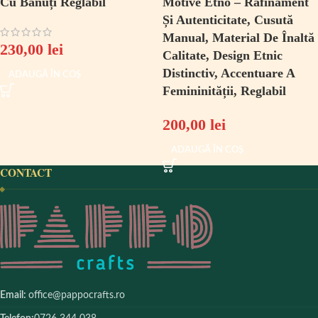
Cu Banuți Reglabil
Motive Etno – Rafinament
Și Autenticitate, Cusută
Manual, Material De Înaltă
230,00
lei
Calitate, Design Etnic
Distinctiv, Accentuare A
ADAUGĂ ÎN COȘ
Femininității, Reglabil
200,00
lei
ADAUGĂ ÎN COȘ
CONTACT
Email:
office@pappocrafts.ro