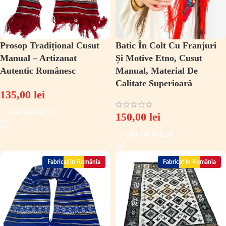
Prosop Tradițional Cusut
Batic În Colt Cu Franjuri
Manual – Artizanat
Și Motive Etno, Cusut
Autentic Românesc
Manual, Material De
Calitate Superioară
135,00
lei
ADAUGĂ ÎN COȘ
150,00
lei
ADAUGĂ ÎN COȘ
Fabricat în România
Fabricat în România