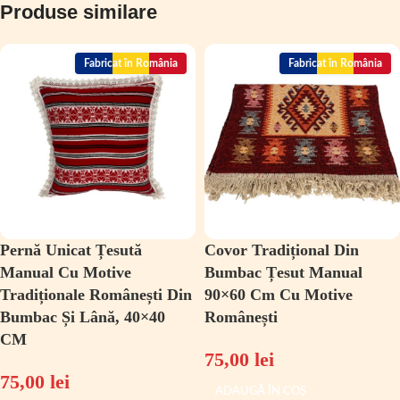
Produse similare
Fabricat în România
Fabricat în România
Pernă Unicat Țesută
Covor Tradițional Din
Manual Cu Motive
Bumbac Țesut Manual
Tradiționale Românești Din
90×60 Cm Cu Motive
Bumbac Și Lână, 40×40
Românești
CM
75,00
lei
75,00
lei
ADAUGĂ ÎN COȘ