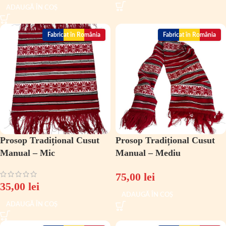
ADAUGĂ ÎN COȘ
Fabricat în România
Fabricat în România
Prosop Tradițional Cusut
Prosop Tradițional Cusut
Manual – Mic
Manual – Mediu
75,00
lei
35,00
lei
ADAUGĂ ÎN COȘ
ADAUGĂ ÎN COȘ