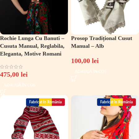
Rochie Lunga Cu Banuti –
Prosop Tradițional Cusut
Cusuta Manual, Reglabila,
Manual – Alb
Eleganta, Motive Romani
100,00
lei
ADAUGĂ ÎN COȘ
475,00
lei
ADAUGĂ ÎN COȘ
Fabricat în România
Fabricat în România