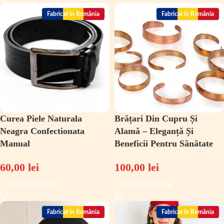
Fabricat în România
Fabricat în România
Curea Piele Naturala
Brățari Din Cupru Și
Neagra Confectionata
Alamă – Eleganță Și
Manual
Beneficii Pentru Sănătate
60,00
lei
100,00
lei
ADAUGĂ ÎN COȘ
ADAUGĂ ÎN COȘ
Fabricat în România
Fabricat în România