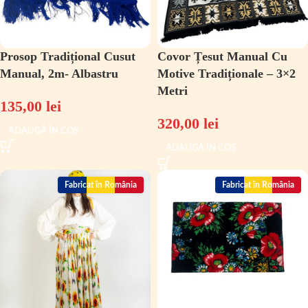
Prosop Tradițional Cusut
Covor Țesut Manual Cu
Manual, 2m- Albastru
Motive Tradiționale – 3×2
Metri
135,00
lei
320,00
lei
ADAUGĂ ÎN COȘ
ADAUGĂ ÎN COȘ
Fabricat în România
Fabricat în România