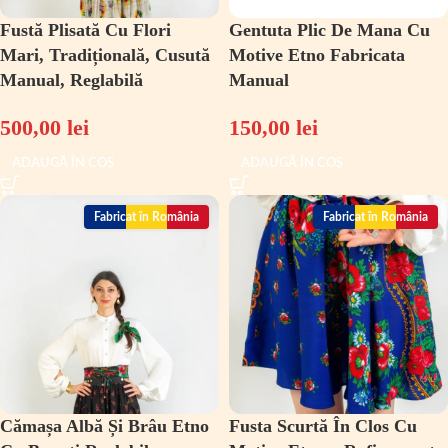
Fustă Plisată Cu Flori
Gentuta Plic De Mana Cu
Mari, Tradițională, Cusută
Motive Etno Fabricata
Manual, Reglabilă
Manual
500,00
lei
150,00
lei
ADAUGĂ ÎN COȘ
ADAUGĂ ÎN COȘ
Fabricat în România
Fabricat în România
Cămașa Albă Și Brâu Etno
Fusta Scurtă În Clos Cu