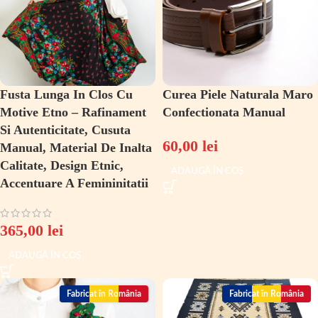
Fusta Lunga In Clos Cu
Curea Piele Naturala Maro
Motive Etno – Rafinament
Confectionata Manual
Si Autenticitate, Cusuta
60,00
lei
Manual, Material De Inalta
Calitate, Design Etnic,
ADAUGĂ ÎN COȘ
Accentuare A Femininitatii
365,00
lei
ADAUGĂ ÎN COȘ
Fabricat în România
Fabricat în România