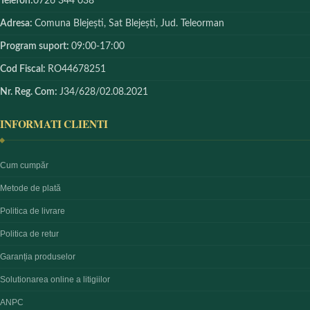
Telefon:
0726 344 038
Adresa:
Comuna Blejești, Sat Blejești, Jud. Teleorman
Program suport:
09:00-17:00
Cod Fiscal:
RO44678251
Nr. Reg. Com:
J34/628/02.08.2021
INFORMATI CLIENTI
Cum cumpăr
Metode de plată
Politica de livrare
Politica de retur
Garanția produselor
Solutionarea online a litigiilor
ANPC