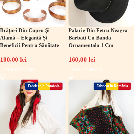
Brățari Din Cupru Și
Palarie Din Fetru Neagra
Alamă – Eleganță Și
Barbati Cu Banda
Beneficii Pentru Sănătate
Ornamentala 1 Cm
100,00
lei
160,00
lei
ADAUGĂ ÎN COȘ
ADAUGĂ ÎN COȘ
Fabricat în România
Fabricat în România