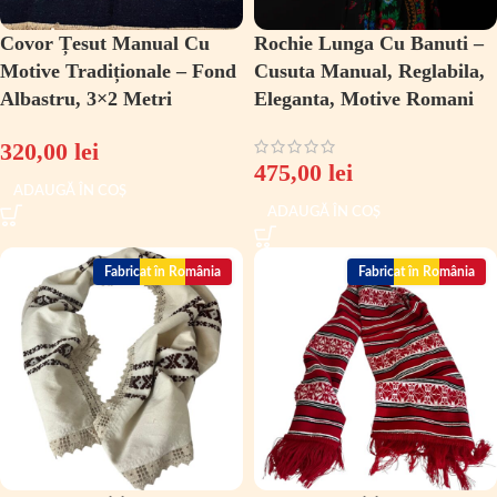
Covor Țesut Manual Cu
Rochie Lunga Cu Banuti –
Motive Tradiționale – Fond
Cusuta Manual, Reglabila,
Albastru, 3×2 Metri
Eleganta, Motive Romani
320,00
lei
475,00
lei
ADAUGĂ ÎN COȘ
ADAUGĂ ÎN COȘ
Fabricat în România
Fabricat în România