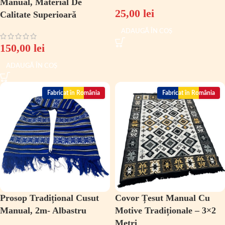
Manual, Material De
25,00
lei
Calitate Superioară
ADAUGĂ ÎN COȘ
150,00
lei
ADAUGĂ ÎN COȘ
Fabricat în România
Fabricat în România
Prosop Tradițional Cusut
Covor Țesut Manual Cu
Manual, 2m- Albastru
Motive Tradiționale – 3×2
Metri