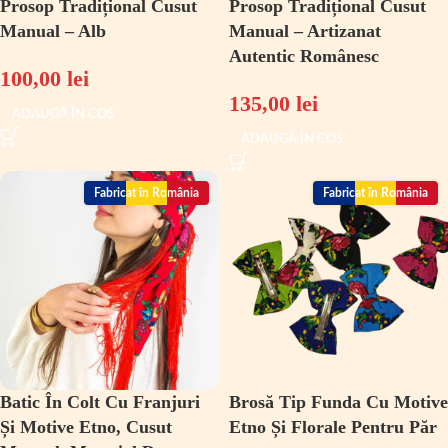
Prosop Tradițional Cusut
Prosop Tradițional Cusut
Manual – Alb
Manual – Artizanat
Autentic Românesc
100,00
lei
135,00
lei
ADAUGĂ ÎN COȘ
ADAUGĂ ÎN COȘ
Fabricat în România
Fabricat în România
Batic În Colt Cu Franjuri
Brosă Tip Funda Cu Motive
Și Motive Etno, Cusut
Etno Și Florale Pentru Păr