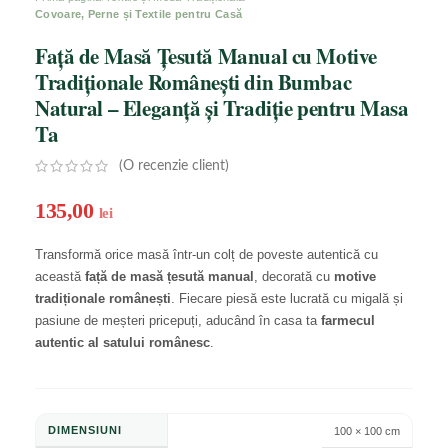
Covoare, Perne și Textile pentru Casă
Față de Masă Țesută Manual cu Motive
Tradiționale Românești din Bumbac
Natural – Eleganță și Tradiție pentru Masa
Ta
(O recenzie client)
135,00
lei
Transformă orice masă într-un colț de poveste autentică cu
această
față de masă țesută manual
, decorată cu
motive
tradiționale românești
. Fiecare piesă este lucrată cu migală și
pasiune de meșteri pricepuți, aducând în casa ta
farmecul
autentic al satului românesc
.
DIMENSIUNI
100 × 100 cm