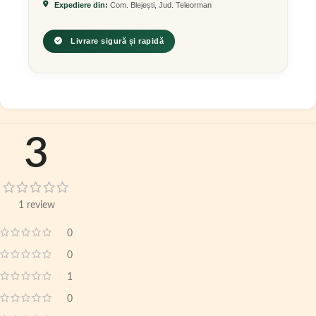
Expediere din:
Com. Blejești, Jud. Teleorman
Livrare sigură și rapidă
3
1 review
0
0
1
0