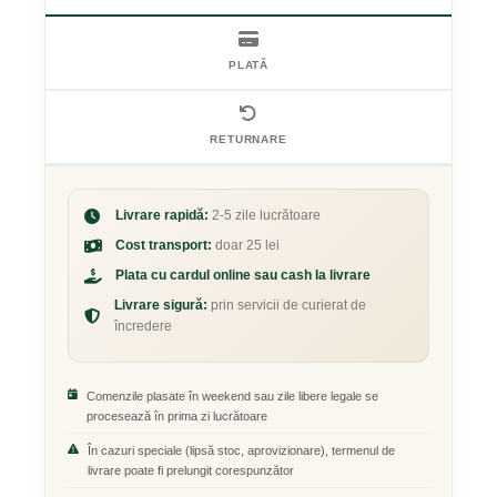
PLATĂ
RETURNARE
Livrare rapidă:
2-5 zile lucrătoare
Cost transport:
doar 25 lei
Plata cu cardul online sau cash la livrare
Livrare sigură:
prin servicii de curierat de
încredere
Comenzile plasate în weekend sau zile libere legale se
procesează în prima zi lucrătoare
În cazuri speciale (lipsă stoc, aprovizionare), termenul de
livrare poate fi prelungit corespunzător