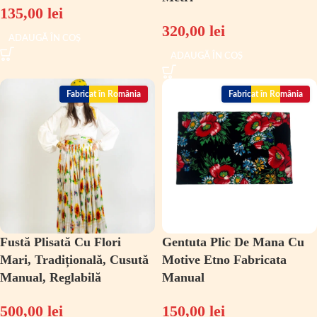
135,00
lei
320,00
lei
ADAUGĂ ÎN COȘ
ADAUGĂ ÎN COȘ
Fabricat în România
Fabricat în România
Fustă Plisată Cu Flori
Gentuta Plic De Mana Cu
Mari, Tradițională, Cusută
Motive Etno Fabricata
Manual, Reglabilă
Manual
500,00
lei
150,00
lei