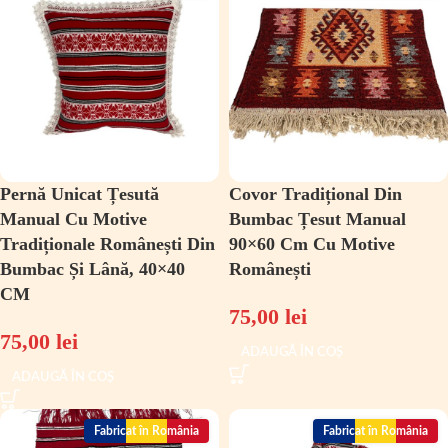
Pernă Unicat Țesută
Covor Tradițional Din
Manual Cu Motive
Bumbac Țesut Manual
Tradiționale Românești Din
90×60 Cm Cu Motive
Bumbac Și Lână, 40×40
Românești
CM
75,00
lei
75,00
lei
ADAUGĂ ÎN COȘ
ADAUGĂ ÎN COȘ
Fabricat în România
Fabricat în România