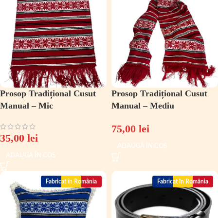
Prosop Tradițional Cusut
Prosop Tradițional Cusut
Manual – Mic
Manual – Mediu
75,00
lei
35,00
lei
ADAUGĂ ÎN COȘ
ADAUGĂ ÎN COȘ
Fabricat în România
Fabricat în România