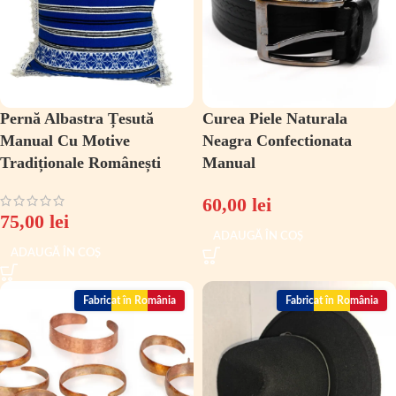
Pernă Albastra Țesută
Curea Piele Naturala
Manual Cu Motive
Neagra Confectionata
Tradiționale Românești
Manual
60,00
lei
75,00
lei
ADAUGĂ ÎN COȘ
ADAUGĂ ÎN COȘ
Fabricat în România
Fabricat în România