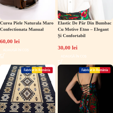
Curea Piele Naturala Maro
Elastic De Păr Din Bumbac
Confectionata Manual
Cu Motive Etno – Elegant
Și Confortabil
60,00
lei
30,00
lei
ADAUGĂ ÎN COȘ
ADAUGĂ ÎN COȘ
Fabricat în România
Fabricat în România