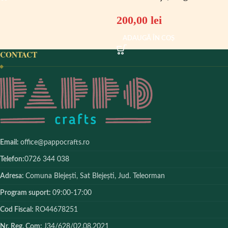
200,00
lei
ADAUGĂ ÎN COȘ
CONTACT
Email:
office@pappocrafts.ro
Telefon:
0726 344 038
Adresa:
Comuna Blejești, Sat Blejești, Jud. Teleorman
Program suport:
09:00-17:00
Cod Fiscal:
RO44678251
Nr. Reg. Com:
J34/628/02.08.2021