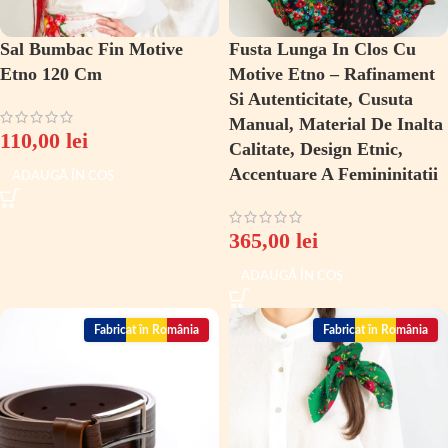
Sal Bumbac Fin Motive
Fusta Lunga In Clos Cu
Etno 120 Cm
Motive Etno – Rafinament
Si Autenticitate, Cusuta
Manual, Material De Inalta
110,00
lei
Calitate, Design Etnic,
Accentuare A Femininitatii
ADAUGĂ ÎN COȘ
365,00
lei
ADAUGĂ ÎN COȘ
Fabricat în România
Fabricat în România