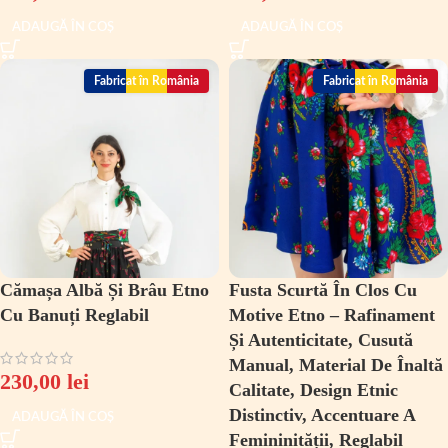
ADAUGĂ ÎN COȘ
ADAUGĂ ÎN COȘ
Fabricat în România
Fabricat în România
Cămașa Albă Și Brâu Etno
Fusta Scurtă În Clos Cu
Cu Banuți Reglabil
Motive Etno – Rafinament
Și Autenticitate, Cusută
Manual, Material De Înaltă
230,00
lei
Calitate, Design Etnic
Distinctiv, Accentuare A
ADAUGĂ ÎN COȘ
Femininității, Reglabil