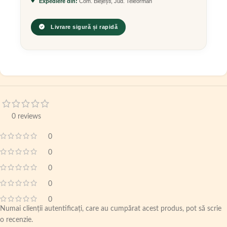
Expediere din:
Com. Blejești, Jud. Teleorman
Livrare sigură și rapidă
0 reviews
0
0
0
0
0
Numai clienții autentificați, care au cumpărat acest produs, pot să scrie
o recenzie.