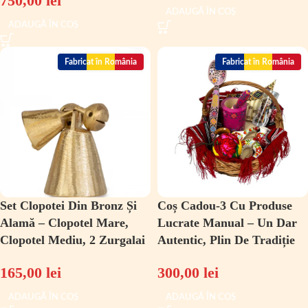
750,00
lei
ADAUGĂ ÎN COȘ
ADAUGĂ ÎN COȘ
Fabricat în România
Fabricat în România
Set Clopotei Din Bronz Și
Coș Cadou-3 Cu Produse
Alamă – Clopotel Mare,
Lucrate Manual – Un Dar
Clopotel Mediu, 2 Zurgalai
Autentic, Plin De Tradiție
165,00
lei
300,00
lei
ADAUGĂ ÎN COȘ
ADAUGĂ ÎN COȘ