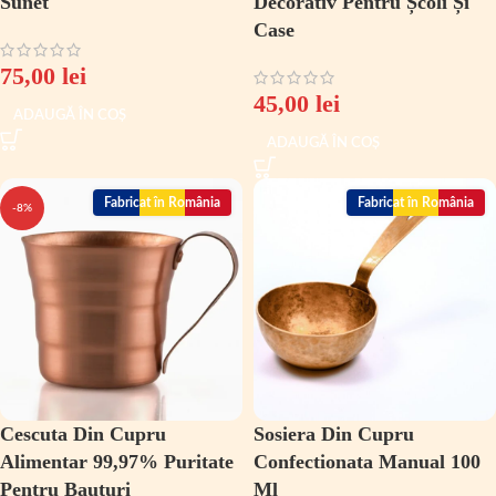
Sunet
Decorativ Pentru Școli Și
Case
75,00
lei
45,00
lei
ADAUGĂ ÎN COȘ
ADAUGĂ ÎN COȘ
Fabricat în România
Fabricat în România
-8%
Cescuta Din Cupru
Sosiera Din Cupru
Alimentar 99,97% Puritate
Confectionata Manual 100
Pentru Bauturi
Ml