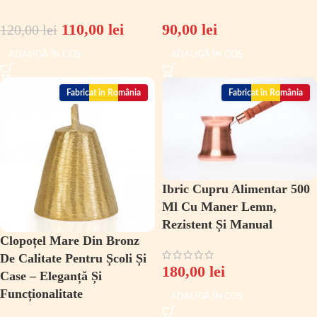
110,00
lei
90,00
lei
120,00
lei
ADAUGĂ ÎN COȘ
ADAUGĂ ÎN COȘ
Fabricat în România
Fabricat în România
Ibric Cupru Alimentar 500
Ml Cu Maner Lemn,
Rezistent Și Manual
Clopoțel Mare Din Bronz
De Calitate Pentru Școli Și
180,00
lei
Case – Eleganță Și
Funcționalitate
ADAUGĂ ÎN COȘ