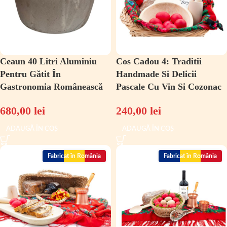
Ceaun 40 Litri Aluminiu
Cos Cadou 4: Traditii
Pentru Gătit În
Handmade Si Delicii
Gastronomia Românească
Pascale Cu Vin Si Cozonac
680,00
lei
240,00
lei
ADAUGĂ ÎN COȘ
ADAUGĂ ÎN COȘ
Fabricat în România
Fabricat în România