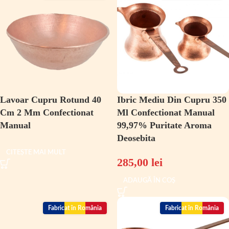
Lavoar Cupru Rotund 40
Ibric Mediu Din Cupru 350
Cm 2 Mm Confectionat
Ml Confectionat Manual
Manual
99,97% Puritate Aroma
Deosebita
CITEȘTE MAI MULT
285,00
lei
ADAUGĂ ÎN COȘ
Fabricat în România
Fabricat în România