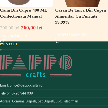
Cana Din Cupru 400 ML
Cazan De Tuica Din Cupru
Confectionata Manual
Alimentar Cu Puritate
99,99%
260,00
lei
290,00
lei
CITEȘTE MAI MULT
ADAUGĂ ÎN COȘ
CONTACT
Email:
office@pappocrafts.ro
Telefon:
0726 344 038
Adresa:
Comuna Blejești, Sat Blejești, Jud. Teleorman