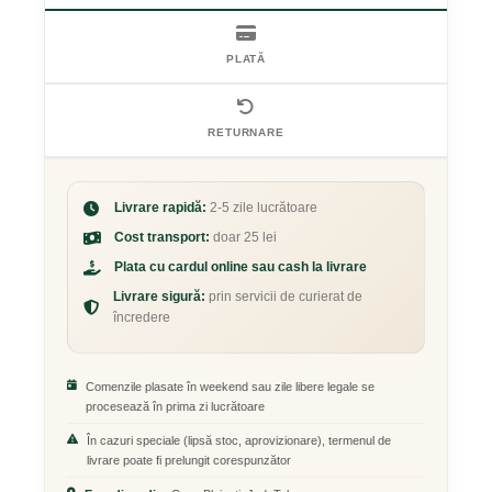
PLATĂ
RETURNARE
Livrare rapidă:
2-5 zile lucrătoare
Cost transport:
doar 25 lei
Plata cu cardul online sau cash la livrare
Livrare sigură:
prin servicii de curierat de
încredere
Comenzile plasate în weekend sau zile libere legale se
procesează în prima zi lucrătoare
În cazuri speciale (lipsă stoc, aprovizionare), termenul de
livrare poate fi prelungit corespunzător