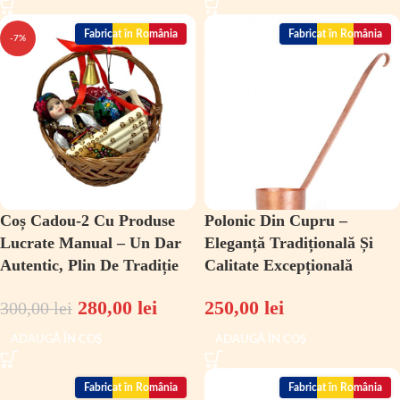
Fabricat în România
Fabricat în România
-7%
Coș Cadou-2 Cu Produse
Polonic Din Cupru –
Lucrate Manual – Un Dar
Eleganță Tradițională Și
Autentic, Plin De Tradiție
Calitate Excepțională
280,00
lei
250,00
lei
300,00
lei
ADAUGĂ ÎN COȘ
ADAUGĂ ÎN COȘ
Fabricat în România
Fabricat în România