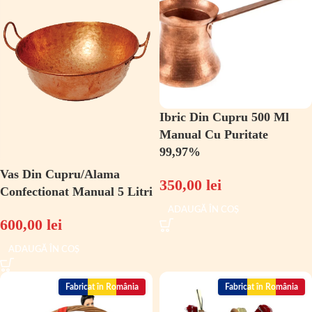
Ibric Din Cupru 500 Ml
Manual Cu Puritate
99,97%
Vas Din Cupru/Alama
350,00
lei
Confectionat Manual 5 Litri
ADAUGĂ ÎN COȘ
600,00
lei
ADAUGĂ ÎN COȘ
Fabricat în România
Fabricat în România