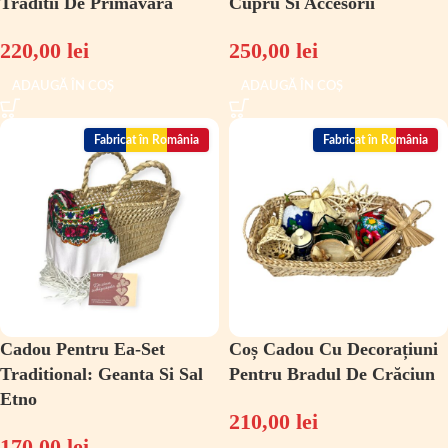
Traditii De Primavara
Cupru Si Accesorii
220,00
lei
250,00
lei
ADAUGĂ ÎN COȘ
ADAUGĂ ÎN COȘ
Fabricat în România
Fabricat în România
Cadou Pentru Ea-Set
Coș Cadou Cu Decorațiuni
Traditional: Geanta Si Sal
Pentru Bradul De Crăciun
Etno
210,00
lei
170,00
lei