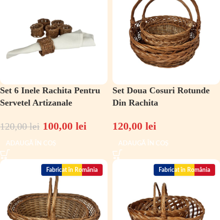
Set 6 Inele Rachita Pentru
Set Doua Cosuri Rotunde
Servetel Artizanale
Din Rachita
100,00
lei
120,00
lei
120,00
lei
ADAUGĂ ÎN COȘ
ADAUGĂ ÎN COȘ
Fabricat în România
Fabricat în România