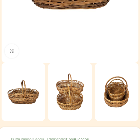
Click to enlarge
Prima pagină
Cadouri Tradiționale
Cosuri cadou