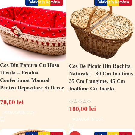
Fabricat în România
Fabricat în România
Cos Din Papura Cu Husa
Cos De Picnic Din Rachita
Textila – Produs
Naturala – 30 Cm Inaltime,
Confectionat Manual
35 Cm Lungime, 45 Cm
Pentru Depozitare Si Decor
Inaltime Cu Toarta
70,00
lei
180,00
lei
ADAUGĂ ÎN COȘ
ADAUGĂ ÎN COȘ