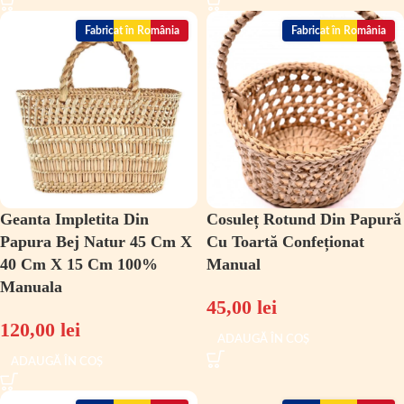
Fabricat în România
Fabricat în România
Geanta Impletita Din
Cosuleț Rotund Din Papură
Papura Bej Natur 45 Cm X
Cu Toartă Confeționat
40 Cm X 15 Cm 100%
Manual
Manuala
45,00
lei
120,00
lei
ADAUGĂ ÎN COȘ
ADAUGĂ ÎN COȘ