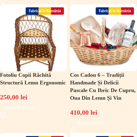
Fabricat în România
Fabricat în România
Fotoliu Copii Răchită
Cos Cadou 6 – Tradiții
Structură Lemn Ergonomic
Handmade Și Delicii
Pascale Cu Ibric De Cupru,
250,00
lei
Oua Din Lemn Și Vin
ADAUGĂ ÎN COȘ
410,00
lei
ADAUGĂ ÎN COȘ