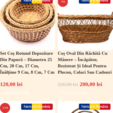
Fabricat în România
Fabricat în România
-9%
Set Coș Rotund Depozitare
Coș Oval Din Răchită Cu
Din Papură – Diametru 25
Mânere – Încăpător,
Cm, 20 Cm, 17 Cm,
Rezistent Și Ideal Pentru
Înălțime 9 Cm, 8 Cm, 7 Cm
Plocon, Colaci Sau Cadouri
120,00
lei
200,00
lei
220,00
lei
ADAUGĂ ÎN COȘ
ADAUGĂ ÎN COȘ
Fabricat în România
Fabricat în România
-17%