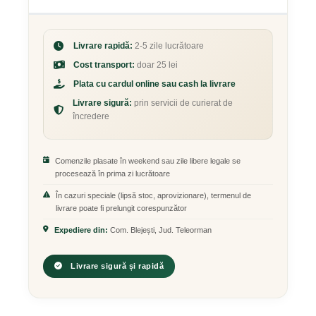
Livrare rapidă:
2-5 zile lucrătoare
Cost transport:
doar 25 lei
Plata cu cardul online sau cash la livrare
Livrare sigură:
prin servicii de curierat de
încredere
Comenzile plasate în weekend sau zile libere legale se
procesează în prima zi lucrătoare
În cazuri speciale (lipsă stoc, aprovizionare), termenul de
livrare poate fi prelungit corespunzător
Expediere din:
Com. Blejești, Jud. Teleorman
Livrare sigură și rapidă