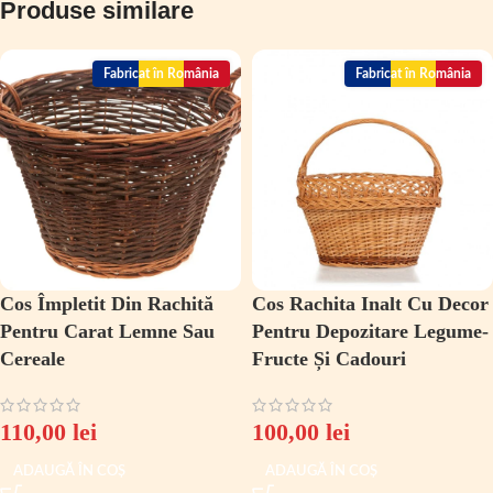
Produse similare
Fabricat în România
Fabricat în România
Cos Împletit Din Rachită
Cos Rachita Inalt Cu Decor
Pentru Carat Lemne Sau
Pentru Depozitare Legume-
Cereale
Fructe Și Cadouri
110,00
lei
100,00
lei
ADAUGĂ ÎN COȘ
ADAUGĂ ÎN COȘ