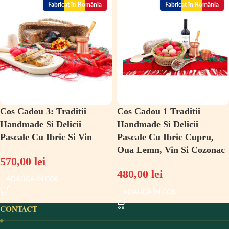
Fabricat în România
Fabricat în România
Cos Cadou 3: Traditii
Cos Cadou 1 Traditii
Handmade Si Delicii
Handmade Si Delicii
Pascale Cu Ibric Si Vin
Pascale Cu Ibric Cupru,
Oua Lemn, Vin Si Cozonac
570,00
lei
480,00
lei
ADAUGĂ ÎN COȘ
ADAUGĂ ÎN COȘ
CONTACT