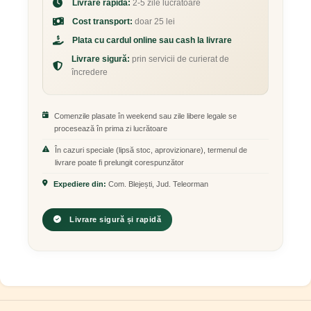
Livrare rapidă:
2-5 zile lucrătoare
Cost transport:
doar 25 lei
Plata cu cardul online sau cash la livrare
Livrare sigură:
prin servicii de curierat de
încredere
Comenzile plasate în weekend sau zile libere legale se
procesează în prima zi lucrătoare
În cazuri speciale (lipsă stoc, aprovizionare), termenul de
livrare poate fi prelungit corespunzător
Expediere din:
Com. Blejești, Jud. Teleorman
Livrare sigură și rapidă