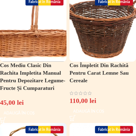
Fabricat în România
Fabricat în România
Cos Mediu Clasic Din
Cos Împletit Din Rachită
Rachita Impletita Manual
Pentru Carat Lemne Sau
Pentru Depozitare Legume-
Cereale
Fructe Și Cumparaturi
110,00
lei
45,00
lei
ADAUGĂ ÎN COȘ
ADAUGĂ ÎN COȘ
Fabricat în România
Fabricat în România