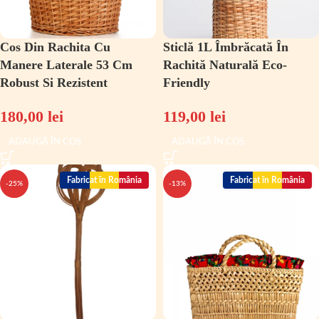
Cos Din Rachita Cu
Sticlă 1L Îmbrăcată În
Manere Laterale 53 Cm
Rachită Naturală Eco-
Robust Si Rezistent
Friendly
180,00
lei
119,00
lei
ADAUGĂ ÎN COȘ
ADAUGĂ ÎN COȘ
Fabricat în România
Fabricat în România
-25%
-13%