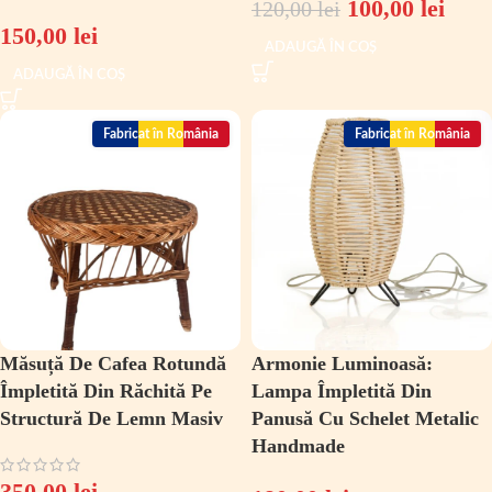
100,00
lei
120,00
lei
150,00
lei
ADAUGĂ ÎN COȘ
ADAUGĂ ÎN COȘ
Fabricat în România
Fabricat în România
Măsuță De Cafea Rotundă
Armonie Luminoasă:
Împletită Din Răchită Pe
Lampa Împletită Din
Structură De Lemn Masiv
Panusă Cu Schelet Metalic
Handmade
350,00
lei