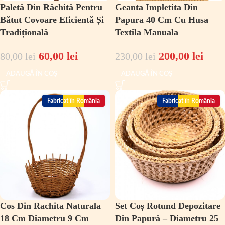
Paletă Din Răchită Pentru
Geanta Impletita Din
Bătut Covoare Eficientă Și
Papura 40 Cm Cu Husa
Tradițională
Textila Manuala
60,00
lei
200,00
lei
80,00
lei
230,00
lei
ADAUGĂ ÎN COȘ
ADAUGĂ ÎN COȘ
Fabricat în România
Fabricat în România
Cos Din Rachita Naturala
Set Coș Rotund Depozitare
18 Cm Diametru 9 Cm
Din Papură – Diametru 25