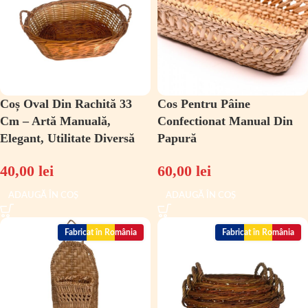
Coș Oval Din Rachită 33
Cos Pentru Pâine
Cm – Artă Manuală,
Confectionat Manual Din
Elegant, Utilitate Diversă
Papură
40,00
lei
60,00
lei
ADAUGĂ ÎN COȘ
ADAUGĂ ÎN COȘ
Fabricat în România
Fabricat în România