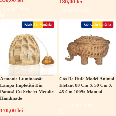
180,00
lei
ADAUGĂ ÎN COȘ
ADAUGĂ ÎN COȘ
Fabricat în România
Fabricat în România
Armonie Luminoasă:
Cos De Rufe Model Animal
Lampa Împletită Din
Elefant 80 Cm X 50 Cm X
Panusă Cu Schelet Metalic
45 Cm 100% Manual
Handmade
CITEȘTE MAI MULT
170,00
lei