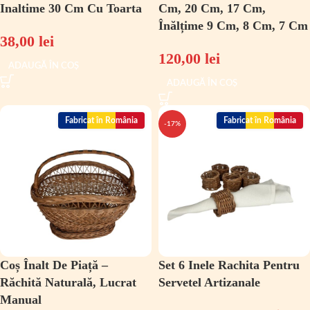
Inaltime 30 Cm Cu Toarta
Cm, 20 Cm, 17 Cm,
Înălțime 9 Cm, 8 Cm, 7 Cm
38,00
lei
120,00
lei
ADAUGĂ ÎN COȘ
ADAUGĂ ÎN COȘ
Fabricat în România
Fabricat în România
-17%
Coș Înalt De Piață –
Set 6 Inele Rachita Pentru
Răchită Naturală, Lucrat
Servetel Artizanale
Manual