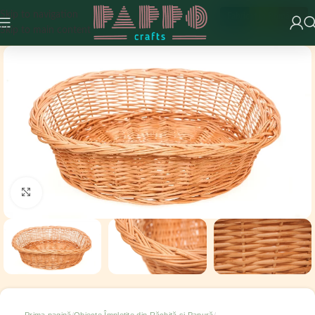
Skip to navigation
Fabricat în România
Skip to main content
Click to enlarge
Prima pagină
Obiecte Împletite din Răchită și Papură