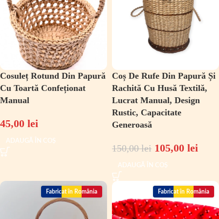
Cosuleț Rotund Din Papură
Coș De Rufe Din Papură Și
Cu Toartă Confeționat
Rachită Cu Husă Textilă,
Manual
Lucrat Manual, Design
Rustic, Capacitate
45,00
lei
Generoasă
ADAUGĂ ÎN COȘ
105,00
lei
150,00
lei
ADAUGĂ ÎN COȘ
Fabricat în România
Fabricat în România