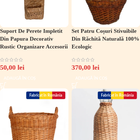
Suport De Perete Impletit
Set Patru Coșuri Stivuibile
Din Papura Decorativ
Din Răchită Naturală 100%
Rustic Organizare Accesorii
Ecologic
50,00
lei
370,00
lei
ADAUGĂ ÎN COȘ
ADAUGĂ ÎN COȘ
Fabricat în România
Fabricat în România