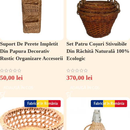
Suport De Perete Impletit
Set Patru Coșuri Stivuibile
Din Papura Decorativ
Din Răchită Naturală 100%
Rustic Organizare Accesorii
Ecologic
50,00
lei
370,00
lei
ADAUGĂ ÎN COȘ
ADAUGĂ ÎN COȘ
Fabricat în România
Fabricat în România