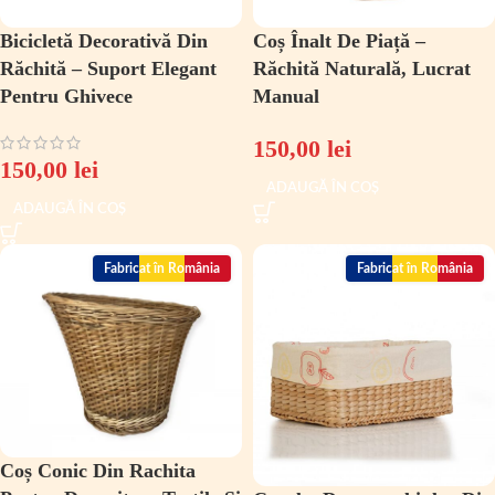
Bicicletă Decorativă Din
Coș Înalt De Piață –
Răchită – Suport Elegant
Răchită Naturală, Lucrat
Pentru Ghivece
Manual
150,00
lei
150,00
lei
ADAUGĂ ÎN COȘ
ADAUGĂ ÎN COȘ
Fabricat în România
Fabricat în România
Coș Conic Din Rachita