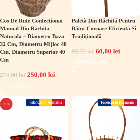
Cos De Rufe Confectionat
Paletă Din Răchită Pentru
Manual Din Rachita
Bătut Covoare Eficientă Și
Naturala – Diametru Baza
Tradițională
32 Cm, Diametru Mijloc 48
60,00
lei
80,00
lei
Cm, Diametru Superior 40
Cm
ADAUGĂ ÎN COȘ
250,00
lei
270,00
lei
ADAUGĂ ÎN COȘ
Fabricat în România
Fabricat în România
-13%