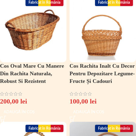
Fabricat în România
Fabricat în România
Cos Oval Mare Cu Manere
Cos Rachita Inalt Cu Decor
Din Rachita Naturala,
Pentru Depozitare Legume-
Robust Si Rezistent
Fructe Și Cadouri
200,00
lei
100,00
lei
ADAUGĂ ÎN COȘ
ADAUGĂ ÎN COȘ
Fabricat în România
Fabricat în România