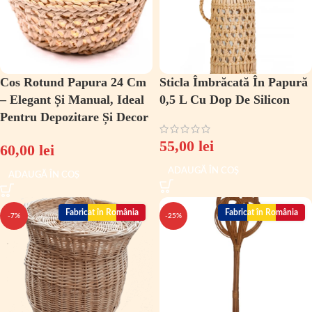
Cos Rotund Papura 24 Cm
Sticla Îmbrăcată În Papură
– Elegant Și Manual, Ideal
0,5 L Cu Dop De Silicon
Pentru Depozitare Și Decor
55,00
lei
60,00
lei
ADAUGĂ ÎN COȘ
ADAUGĂ ÎN COȘ
Fabricat în România
Fabricat în România
-7%
-25%