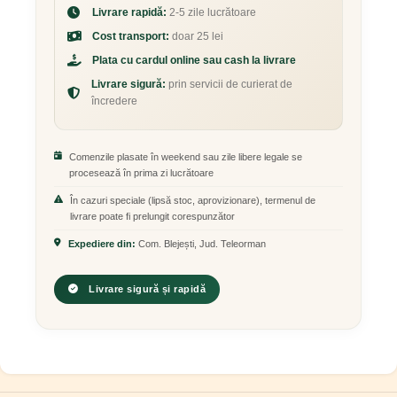
Livrare rapidă:
2-5 zile lucrătoare
Cost transport:
doar 25 lei
Plata cu cardul online sau cash la livrare
Livrare sigură:
prin servicii de curierat de
încredere
Comenzile plasate în weekend sau zile libere legale se
procesează în prima zi lucrătoare
În cazuri speciale (lipsă stoc, aprovizionare), termenul de
livrare poate fi prelungit corespunzător
Expediere din:
Com. Blejești, Jud. Teleorman
Livrare sigură și rapidă