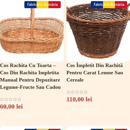
Fabricat în România
Fabricat în România
Cos Rachita Cu Toarta –
Cos Împletit Din Rachită
Cos Din Rachita Impletita
Pentru Carat Lemne Sau
Manual Pentru Depozitare
Cereale
Legume-Fructe Sau Cadou
110,00
lei
60,00
lei
ADAUGĂ ÎN COȘ
ADAUGĂ ÎN COȘ