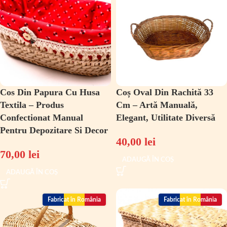
Cos Din Papura Cu Husa
Coș Oval Din Rachită 33
Textila – Produs
Cm – Artă Manuală,
Confectionat Manual
Elegant, Utilitate Diversă
Pentru Depozitare Si Decor
40,00
lei
70,00
lei
ADAUGĂ ÎN COȘ
ADAUGĂ ÎN COȘ
Fabricat în România
Fabricat în România