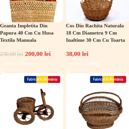
Geanta Impletita Din
Cos Din Rachita Naturala
Papura 40 Cm Cu Husa
18 Cm Diametru 9 Cm
Textila Manuala
Inaltime 30 Cm Cu Toarta
200,00
lei
38,00
lei
230,00
lei
ADAUGĂ ÎN COȘ
ADAUGĂ ÎN COȘ
Fabricat în România
Fabricat în România