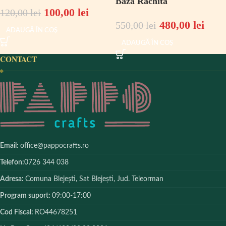
Baza Rachita
100,00
lei
120,00
lei
480,00
lei
550,00
lei
ADAUGĂ ÎN COȘ
ADAUGĂ ÎN COȘ
CONTACT
Email:
office@pappocrafts.ro
Telefon:
0726 344 038
Adresa:
Comuna Blejești, Sat Blejești, Jud. Teleorman
Program suport:
09:00-17:00
Cod Fiscal:
RO44678251