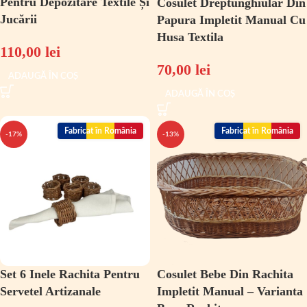
Pentru Depozitare Textile Și
Cosulet Dreptunghiular Din
Jucării
Papura Impletit Manual Cu
Husa Textila
110,00
lei
70,00
lei
ADAUGĂ ÎN COȘ
ADAUGĂ ÎN COȘ
Fabricat în România
Fabricat în România
-17%
-13%
Set 6 Inele Rachita Pentru
Cosulet Bebe Din Rachita
Servetel Artizanale
Impletit Manual – Varianta