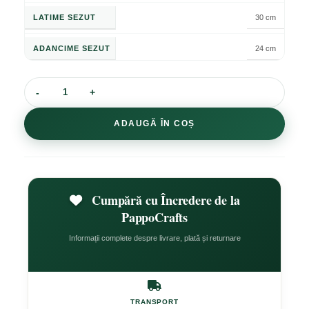
LATIME SEZUT
30 cm
ADANCIME SEZUT
24 cm
ADAUGĂ ÎN COȘ
Cumpără cu Încredere de la
PappoCrafts
Informații complete despre livrare, plată și returnare
TRANSPORT