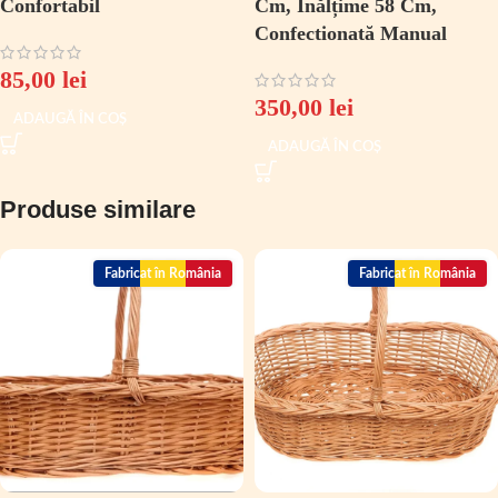
Confortabil
Cm, Înălțime 58 Cm,
Confectionată Manual
85,00
lei
350,00
lei
ADAUGĂ ÎN COȘ
ADAUGĂ ÎN COȘ
Produse similare
Fabricat în România
Fabricat în România