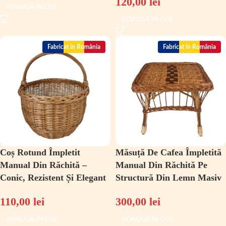
120,00
lei
ADAUGĂ ÎN COȘ
ADAUGĂ ÎN COȘ
Fabricat în România
Fabricat în România
Coș Rotund Împletit
Măsuță De Cafea Împletită
Manual Din Răchită –
Manual Din Răchită Pe
Conic, Rezistent Și Elegant
Structură Din Lemn Masiv
110,00
lei
300,00
lei
ADAUGĂ ÎN COȘ
ADAUGĂ ÎN COȘ