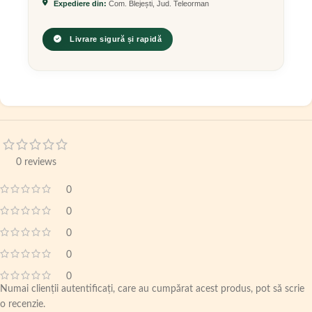
Expediere din:
Com. Blejești, Jud. Teleorman
Livrare sigură și rapidă
0 reviews
0
0
0
0
0
Numai clienții autentificați, care au cumpărat acest produs, pot să scrie
o recenzie.