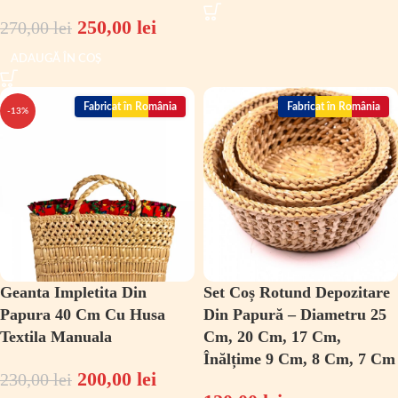
250,00
lei
270,00
lei
ADAUGĂ ÎN COȘ
Fabricat în România
Fabricat în România
-13%
Geanta Impletita Din
Set Coș Rotund Depozitare
Papura 40 Cm Cu Husa
Din Papură – Diametru 25
Textila Manuala
Cm, 20 Cm, 17 Cm,
Înălțime 9 Cm, 8 Cm, 7 Cm
200,00
lei
230,00
lei