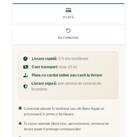
PLATĂ
RETURNARE
Livrare rapidă:
2-5 zile lucrătoare
Cost transport:
doar 25 lei
Plata cu cardul online sau cash la livrare
Livrare sigură:
prin servicii de curierat de
încredere
Comenzile plasate în weekend sau zile libere legale se
procesează în prima zi lucrătoare
În cazuri speciale (lipsă stoc, aprovizionare), termenul de
livrare poate fi prelungit corespunzător