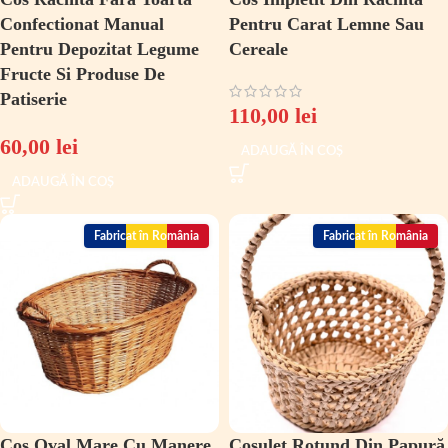
Confectionat Manual
Pentru Carat Lemne Sau
Pentru Depozitat Legume
Cereale
Fructe Si Produse De
Patiserie
110,00
lei
60,00
lei
ADAUGĂ ÎN COȘ
ADAUGĂ ÎN COȘ
Fabricat în România
Fabricat în România
Cos Oval Mare Cu Manere
Cosuleț Rotund Din Papură