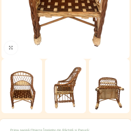
Click to enlarge
Prima pagină
Obiecte Împletite din Răchită și Papură