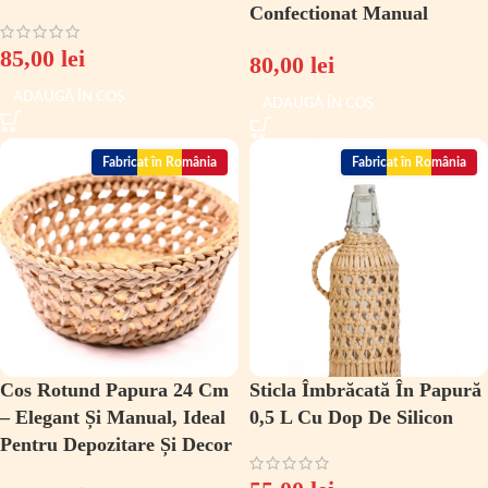
Confectionat Manual
85,00
lei
80,00
lei
ADAUGĂ ÎN COȘ
ADAUGĂ ÎN COȘ
Fabricat în România
Fabricat în România
Cos Rotund Papura 24 Cm
Sticla Îmbrăcată În Papură
– Elegant Și Manual, Ideal
0,5 L Cu Dop De Silicon
Pentru Depozitare Și Decor