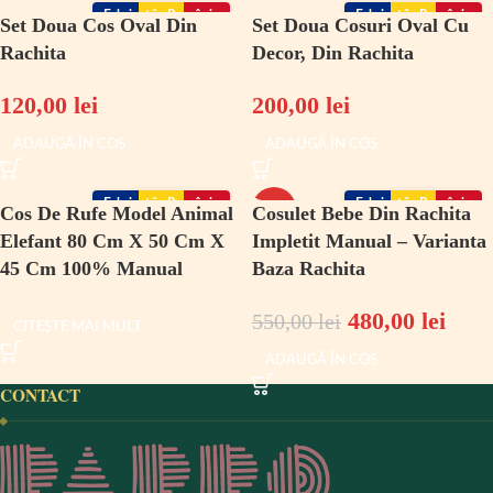
Fabricat în România
Fabricat în România
Set Doua Cos Oval Din
Set Doua Cosuri Oval Cu
Rachita
Decor, Din Rachita
120,00
lei
200,00
lei
ADAUGĂ ÎN COȘ
ADAUGĂ ÎN COȘ
Fabricat în România
Fabricat în România
Cos De Rufe Model Animal
Cosulet Bebe Din Rachita
-13%
Elefant 80 Cm X 50 Cm X
Impletit Manual – Varianta
45 Cm 100% Manual
Baza Rachita
480,00
lei
550,00
lei
CITEȘTE MAI MULT
ADAUGĂ ÎN COȘ
CONTACT