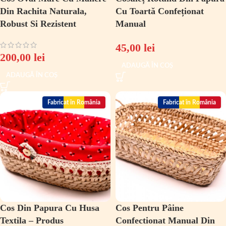
Din Rachita Naturala,
Cu Toartă Confeționat
Robust Si Rezistent
Manual
45,00
lei
200,00
lei
ADAUGĂ ÎN COȘ
ADAUGĂ ÎN COȘ
Fabricat în România
Fabricat în România
Cos Din Papura Cu Husa
Cos Pentru Pâine
Textila – Produs
Confectionat Manual Din