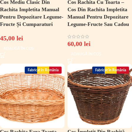
Cos Mediu Clasic Din
Cos Rachita Cu Toarta –
Rachita Impletita Manual
Cos Din Rachita Impletita
Pentru Depozitare Legume-
Manual Pentru Depozitare
Fructe Și Cumparaturi
Legume-Fructe Sau Cadou
45,00
lei
60,00
lei
ADAUGĂ ÎN COȘ
ADAUGĂ ÎN COȘ
Fabricat în România
Fabricat în România
Cos Rachita Fara Toarta
Cos Împletit Din Rachită