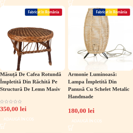
Fabricat în România
Fabricat în România
Măsuță De Cafea Rotundă
Armonie Luminoasă:
Împletită Din Răchită Pe
Lampa Împletită Din
Structură De Lemn Masiv
Panusă Cu Schelet Metalic
Handmade
350,00
lei
180,00
lei
ADAUGĂ ÎN COȘ
ADAUGĂ ÎN COȘ