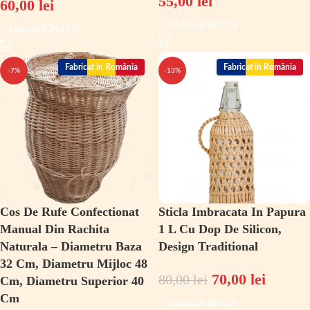
55,00
lei
60,00
lei
ADAUGĂ ÎN COȘ
ADAUGĂ ÎN COȘ
Fabricat în România
Fabricat în România
-7%
-13%
Cos De Rufe Confectionat
Sticla Imbracata In Papura
Manual Din Rachita
1 L Cu Dop De Silicon,
Naturala – Diametru Baza
Design Traditional
32 Cm, Diametru Mijloc 48
70,00
lei
80,00
lei
Cm, Diametru Superior 40
Cm
ADAUGĂ ÎN COȘ